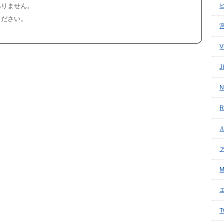
ありません。
ください。
V
J
N
R
ル
T