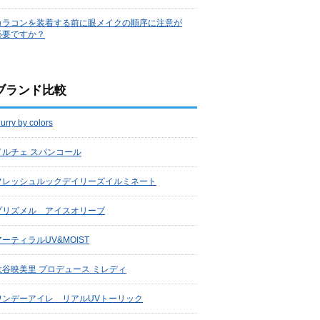
カラコンを装着する前に眼メイクの順序に注意が
必要ですか？
ブランド比較
lurry by colors
ドルチェ スパンコール
フレッシュルックデイリーズイルミネート
プリズメル アイスオリーブ
アーティラルUV&MOIST
大谷映美里 プロデュース ミレディ
ワンデーアイレ リアルUVトーリック