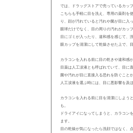
では、ドラッグストアで売っているカッ
こちらも手軽に目を洗え、専用の薬剤を
り、顔が汚れていると汚れや菌が目に入
眼球だけでなく、目の周りの汚れがカッ
目にゴミが入ったり、違和感を感じて、
眼カップを清潔にして乾燥させた上で、
カラコンを入れる前に目の乾きや違和感
目薬は人工涙液とも呼ばれていて、目に直
菌や汚れが目に直接入る恐れを防ぐこと
人工涙液を選ぶ時には、目に悪影響を及
カラコンを入れる前に目を清潔にしよう
も。
ドライアイになってしまうと、カラコン
ます。
目の乾燥が気になったら洗顔ではなく、