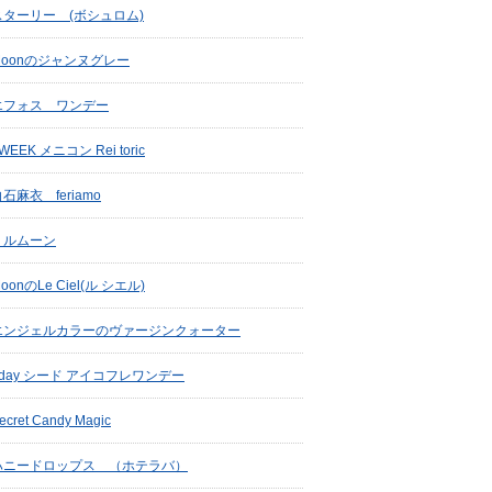
スターリー (ボシュロム)
Moonのジャンヌグレー
エフォス ワンデー
WEEK メニコン Rei toric
石麻衣 feriamo
リルムーン
oonのLe Ciel(ル シエル)
エンジェルカラーのヴァージンクォーター
1day シード アイコフレワンデー
ecret Candy Magic
ハニードロップス （ホテラバ）