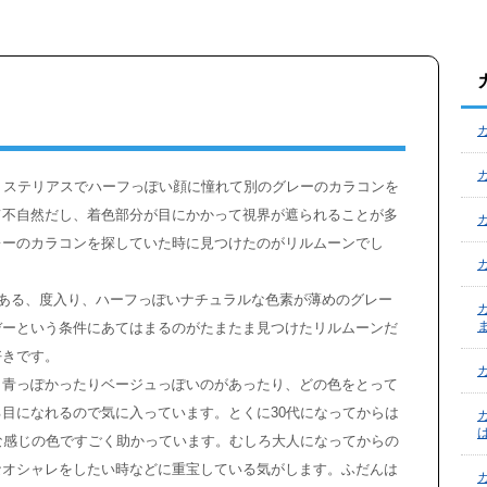
ミステリアスでハーフっぽい顔に憧れて別のグレーのカラコンを
て不自然だし、着色部分が目にかかって視界が遮られることが多
レーのカラコンを探していた時に見つけたのがリルムーンでし
以上ある、度入り、ハーフっぽいナチュラルな色素が薄めのグレー
デーという条件にあてはまるのがたまたま見つけたリルムーンだ
好きです。
、青っぽかったりベージュっぽいのがあったり、どの色をとって
目になれるので気に入っています。とくに30代になってからは
な感じの色ですごく助かっています。むしろ大人になってからの
なオシャレをしたい時などに重宝している気がします。ふだんは