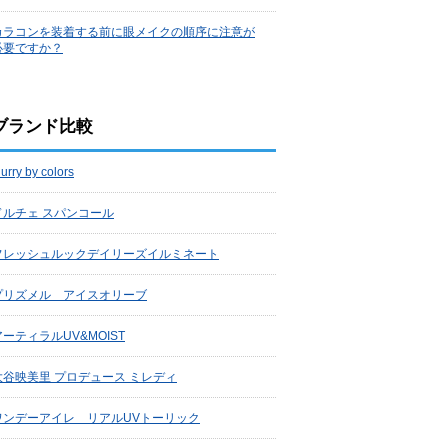
カラコンを装着する前に眼メイクの順序に注意が
必要ですか？
ブランド比較
lurry by colors
ドルチェ スパンコール
フレッシュルックデイリーズイルミネート
プリズメル アイスオリーブ
アーティラルUV&MOIST
大谷映美里 プロデュース ミレディ
ワンデーアイレ リアルUVトーリック