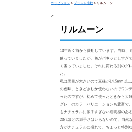
カラビジョン
>
ブランド比較
>
リルムーン
リルムーン
10年近く前から愛用しています。当時、
使っていましたが、色がパキッとしすぎ
く困っていました。それに変わる別のグ
た。
私は黒目が大きいので直径が14.5mm
の色味、ときどきしか使わないのでワン
ったのですが、初めて使ったときから大
グレーのカラーバリエーションも豊富で
もナチュラルに派手すぎない透明感のある
20代ほどの派手さはいらないので、自然
方がナチュラルに盛れて、ちょっと特別