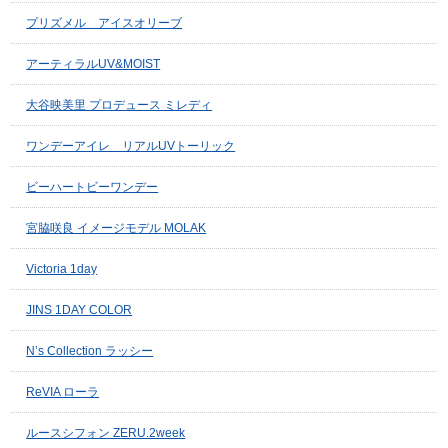
プリズメル アイスオリーブ
アーティラルUV&MOIST
大谷映美里 プロデュース ミレディ
ワンデーアイレ リアルUVトーリック
ビーハートビーワンデー
宮脇咲良 イメージモデル MOLAK
Victoria 1day
JINS 1DAY COLOR
N’s Collection ラッシー
ReVIA ローラ
ルースシフォン ZERU.2week