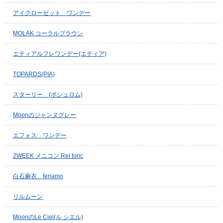
アイクローゼット ワンデー
MOLAK コーラルブラウン
エティアルフレワンデー(エティア)
TOPARDS(PIA)
スターリー (ボシュロム)
Moonのジャンヌグレー
エフォス ワンデー
2WEEK メニコン Rei toric
白石麻衣 feriamo
リルムーン
MoonのLe Ciel(ル シエル)